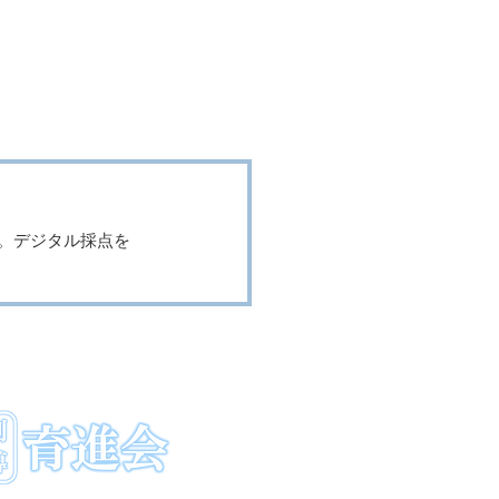
​〒270-0021​​
​
千葉県松戸市小金原6-2-1 2F
時
koganehara@ikushinkai.info
。）
た。デジタル採点を