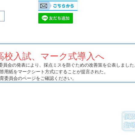
開校時間
​​無料体験授業
平日（月～金）：15時～22時
LINE登録
土日祝日 ：14時～22
（時期によって変化あります
高校入試、マーク式導入へ
県教育委員会の発表により、採点ミスを防ぐための改善策を公表しまし
答用紙をマークシート方式にすることが提言された。
育委員会のページをご確認ください。