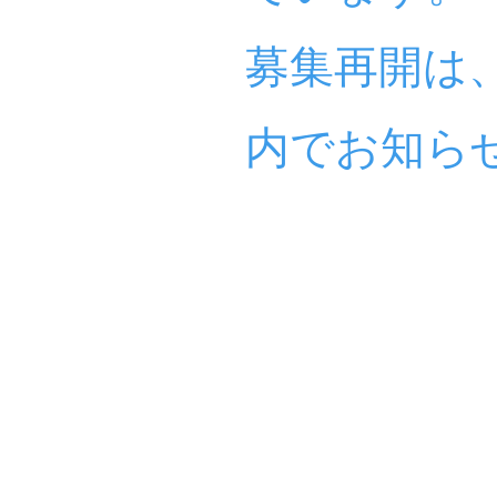
​募集再開は
内でお知ら
​育進会の特徴​​
育進会のシステム
料金表