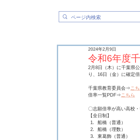
2024年2月9日
令和6年度
2月8日（木）に千葉県
り、16日（金）に確定
千葉県教育委員会⇒
こち
倍率一覧PDF⇒
こちら
〇志願倍率が高い高校・
【全日制】
船橋（普通）　　　　
船橋（理数）　　　　
東葛飾（普通）　　　