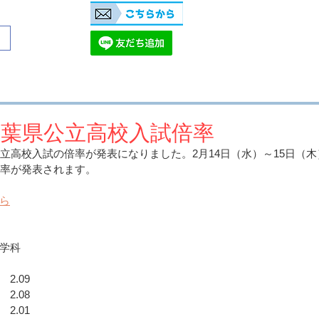
開校時間
​​無料体験授業
平日（月～金）：15時～22時
LINE登録
土日祝日 ：14時～22
（時期によって変化あります
千葉県公立高校入試倍率
公立高校入試の倍率が発表になりました。2月14日（水）～15日（
倍率が発表されます。
ら
学科
2.09
2.08
2.01