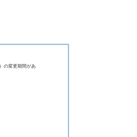
​〒270-0021​​
​
千葉県松戸市小金原6-2-1 2F
時
koganehara@ikushinkai.info
。）
木）の変更期間があ