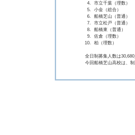
市立千葉（理数）　　
小金（総合）　　　　
船橋芝山（普通）　　
市立松戸（普通）　　
船橋東（普通）　　　
佐倉（理数）　　　　
柏（理数）　　　　　
全日制募集人数は30,68
今回船橋芝山高校は、制
​育進会の特徴​​
育進会のシステム
料金表
​お問合わせ